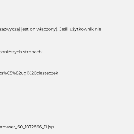
zwyczaj jest on włączony). Jeśli użytkownik nie
poniższych stronach:
bs%C5%82ugi%20ciasteczek
browser_60_1072866_11.jsp