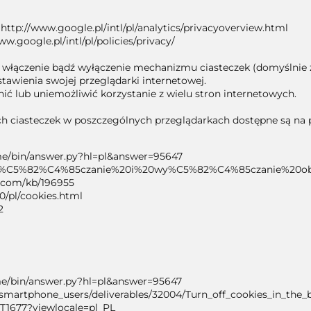
http://www.google.pl/intl/pl/analytics/privacyoverview.html
w.google.pl/intl/pl/policies/privacy/
włączenie bądź wyłączenie mechanizmu ciasteczek (domyślnie za
awienia swojej przeglądarki internetowej.
ić lub uniemożliwić korzystanie z wielu stron internetowych.
h ciasteczek w poszczególnych przeglądarkach dostępne są na 
me/bin/answer.py?hl=pl&answer=95647
pl/kb/W%C5%82%C4%85czanie%20i%20wy%C5%82%C4%85czanie%20o
ft.com/kb/196955
0/pl/cookies.html
2
me/bin/answer.py?hl=pl&answer=95647
n/smartphone_users/deliverables/32004/Turn_off_cookies_in_the_
/HT1677?viewlocale=pl_PL