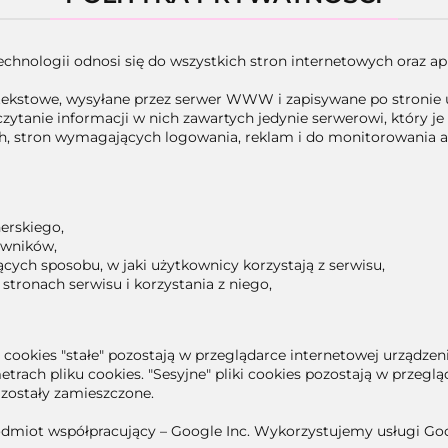
chnologii odnosi się do wszystkich stron internetowych oraz apl
je tekstowe, wysyłane przez serwer WWW i zapisywane po stronie
tanie informacji w nich zawartych jedynie serwerowi, który je 
ch, stron wymagających logowania, reklam i do monitorowania 
erskiego,
owników,
ch sposobu, w jaki użytkownicy korzystają z serwisu,
stronach serwisu i korzystania z niego,
iki cookies "stałe" pozostają w przeglądarce internetowej urządz
rach pliku cookies. "Sesyjne" pliki cookies pozostają w przegl
 zostały zamieszczone.
odmiot współpracujący – Google Inc. Wykorzystujemy usługi Goog