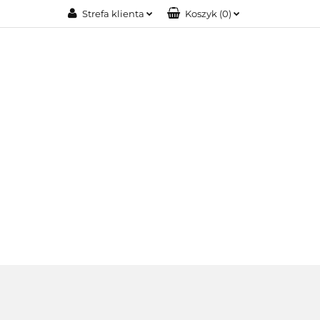
Strefa klienta
Koszyk
(
0
)
IA MODOWA
Zaloguj się
Zarejestruj się
Dodaj zgłoszenie
OŚCI
BIŻUTERIA XUPING
O NAS