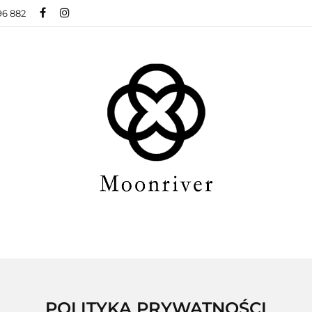
96 882
BIŻUTERIA ZE STALI CHIRURGICZNEJ
BIŻUTER
ŻUTERIA XUPING
O NAS
BLOG
 CHIRURGICZNEJ
BIŻUTERIA MODOWA
NOW
BLOG
POLITYKA PRYWATNOŚCI