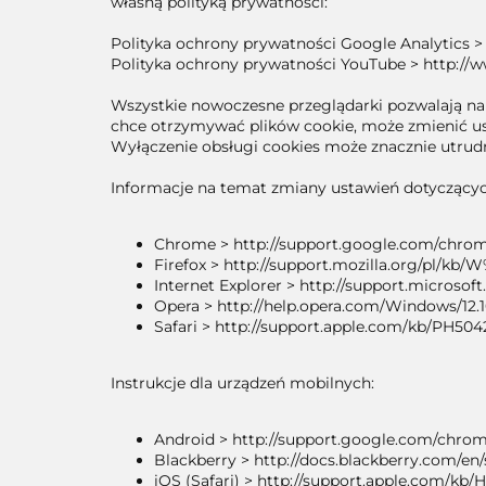
własną polityką prywatności:
Polityka ochrony prywatności Google Analytics > 
Polityka ochrony prywatności YouTube > http://ww
Wszystkie nowoczesne przeglądarki pozwalają na 
chce otrzymywać plików cookie, może zmienić ust
Wyłączenie obsługi cookies może znacznie utrudn
Informacje na temat zmiany ustawień dotyczącyc
Chrome > http://support.google.com/chro
Firefox > http://support.mozilla.org/
Internet Explorer > http://support.microso
Opera > http://help.opera.com/Windows/12.1
Safari > http://support.apple.com/kb/PH504
Instrukcje dla urządzeń mobilnych:
Android > http://support.google.com/chro
Blackberry > http://docs.blackberry.com/e
iOS (Safari) > http://support.apple.com/kb