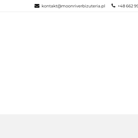
kontakt@moonriverbizuteria.pl
+48 662 9
KATEGORIE
NOWOŚCI
BI
KATEGORIE
BIŻUTERIA ZE STALI