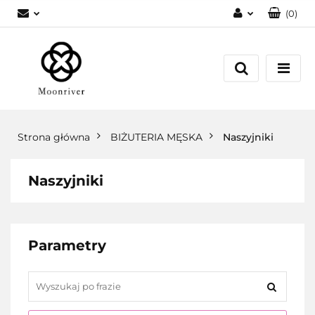
(
0
)
Zaloguj się
Zarejestruj się
Dodaj zgłoszenie
Strona główna
BIŻUTERIA MĘSKA
Naszyjniki
Naszyjniki
Parametry