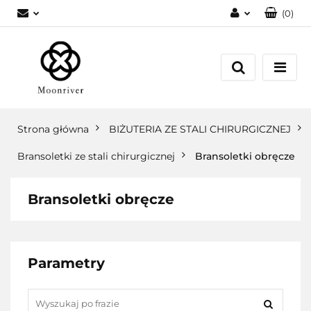
(
0
)
Zaloguj się
Zarejestruj się
Dodaj zgłoszenie
Strona główna
BIŻUTERIA ZE STALI CHIRURGICZNEJ
Bransoletki ze stali chirurgicznej
Bransoletki obręcze
Bransoletki obręcze
Parametry