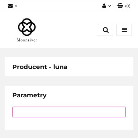
(
0
)
Zaloguj się
Zarejestruj się
Dodaj zgłoszenie
Producent - luna
Parametry