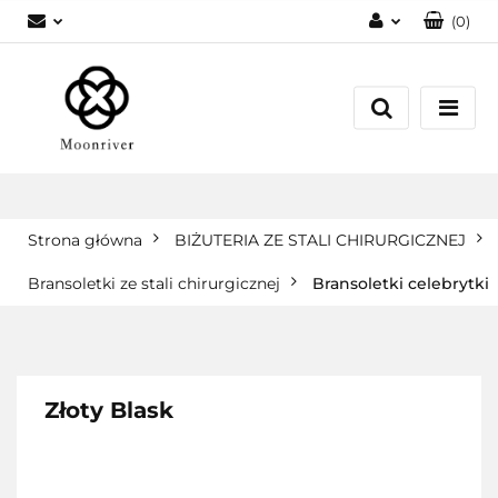
(
0
)
Zaloguj się
Zarejestruj się
Dodaj zgłoszenie
Strona główna
BIŻUTERIA ZE STALI CHIRURGICZNEJ
Bransoletki ze stali chirurgicznej
Bransoletki celebrytki
Złoty Blask