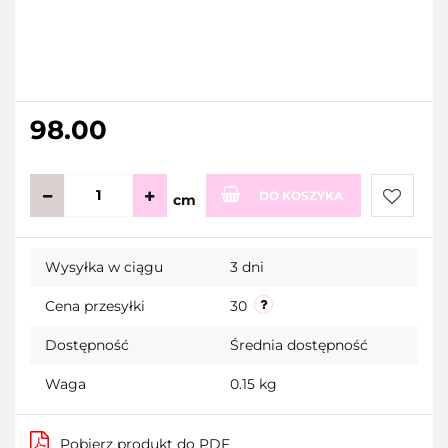
98.00
DO KOSZYKA
cm
Do
Wysyłka w ciągu
3 dni
przecho
Cena przesyłki
30
Dostępność
Średnia dostępność
Waga
0.15 kg
Pobierz produkt do PDF