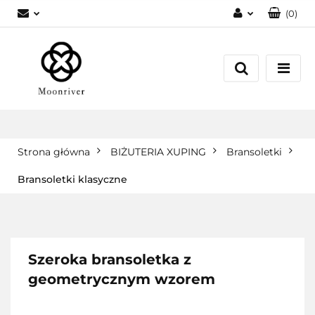
(
0
)
Zaloguj się
Zarejestruj się
Dodaj zgłoszenie
Strona główna
BIŻUTERIA XUPING
Bransoletki
Bransoletki klasyczne
Szeroka bransoletka z
geometrycznym wzorem