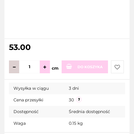
53.00
DO KOSZYKA
cm
Do
Wysyłka w ciągu
3 dni
przecho
Cena przesyłki
30
Dostępność
Średnia dostępność
Waga
0.15 kg