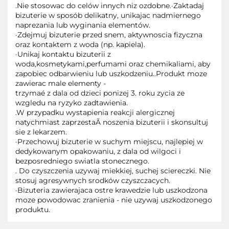
.Nie stosowac do celów innych niz ozdobne.·Zaktadaj
bizuterie w sposób delikatny, unikajac nadmiernego
naprezania lub wyginania elementów.
·Zdejmuj bizuterie przed snem, aktywnoscia fizyczna
oraz kontaktem z woda (np. kapiela).
·Unikaj kontaktu bizuterii z
woda,kosmetykami,perfumami oraz chemikaliami, aby
zapobiec odbarwieniu lub uszkodzeniu..Produkt moze
zawierac male elementy -
trzymaé z dala od dzieci ponizej 3. roku zycia ze
wzgledu na ryzyko zadtawienia.
.W przypadku wystapienia reakcji alergicznej
natychmiast zaprzestaÃ noszenia bizuterii i skonsultuj
sie z lekarzem.
·Przechowuj bizuterie w suchym miejscu, najlepiej w
dedykowanym opakowaniu, z dala od wilgoci i
bezposredniego swiatla stonecznego.
. Do czyszczenia uzywaj miekkiej, suchej sciereczki. Nie
stosuj agresywnych srodków czyszczacych.
·Bizuteria zawierajaca ostre krawedzie lub uszkodzona
moze powodowac zranienia - nie uzywaj uszkodzonego
produktu.