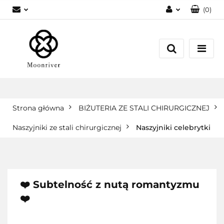
(
0
)
Zaloguj się
Zarejestruj się
Dodaj zgłoszenie
Strona główna
BIŻUTERIA ZE STALI CHIRURGICZNEJ
Naszyjniki ze stali chirurgicznej
Naszyjniki celebrytki
❤️ Subtelność z nutą romantyzmu
❤️