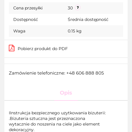
Cena przesyłki
30
przecho
Dostępność
Średnia dostępność
Waga
0.15 kg
Pobierz produkt do PDF
Zamówienie telefoniczne: +48 606 888 805
Opis
IInstrukcja bezpiecznego uzytkowania bizuterii:
.Bizuteria sztuczna jest przeznaczona
wytacznie do noszenia na ciele jako element
dekoracyjny.