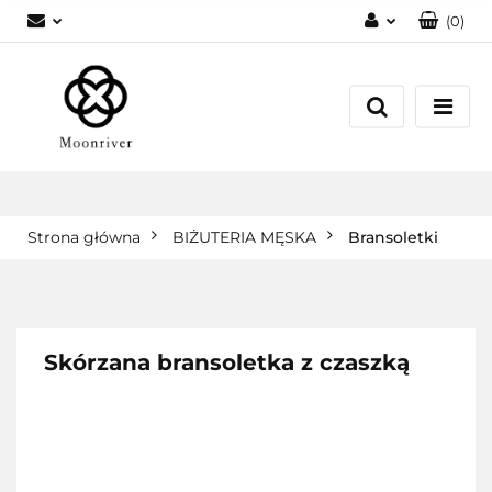
(
0
)
Zaloguj się
Zarejestruj się
Dodaj zgłoszenie
Strona główna
BIŻUTERIA MĘSKA
Bransoletki
Skórzana bransoletka z czaszką