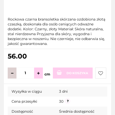
Rockowa czarna bransoletka skórzana ozdobiona złotą
czaszką, doskonała dla osób ceniących odważne
dodatki. Kolor: Czarny, złoty Materiał: Skóra naturalna,
stal nierdzewna Przyjazna dla skóry, wygodna i
bezpieczna w noszeniu. Nie czernieje, nie odbarwia się,
jakość gwarantowana.
56.00
DO KOSZYKA
cm
Do
Wysyłka w ciągu
3 dni
przecho
Cena przesyłki
30
Dostępność
Średnia dostępność