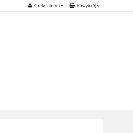
Strefa klienta
Koszyk
(
0
)
IA MODOWA
Zaloguj się
Zarejestruj się
Dodaj zgłoszenie
OŚCI
BIŻUTERIA XUPING
O NAS