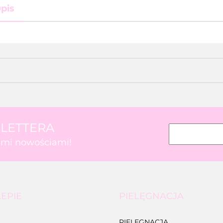
pis
SLETTERA
kimi nowościami!
LEPIE
PIELĘGNACJA
PIELĘGNACJA