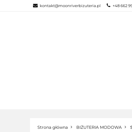
kontakt@moonriverbizuteria.pl
+48 662 9
KATEGORIE
NOWOŚCI
BI
KATEGORIE
BIŻUTERIA ZE STALI
Strona główna
BIŻUTERIA MODOWA