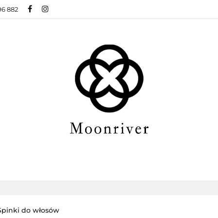
96 882
BIŻUTERIA ZE STALI CHIRURGICZNEJ
BIŻUTER
ŻUTERIA XUPING
O NAS
BLOG
 CHIRURGICZNEJ
BIŻUTERIA MODOWA
NOW
BLOG
Spinki do włosów