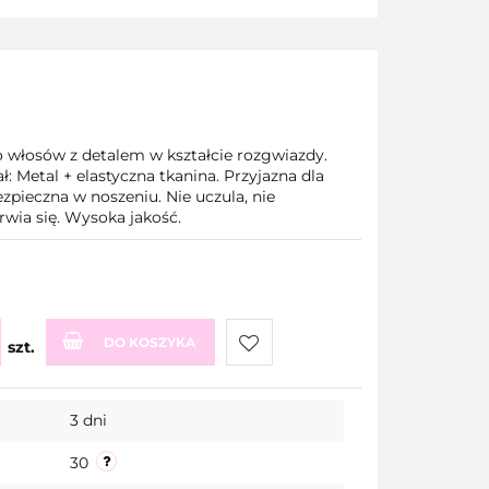
włosów z detalem w kształcie rozgwiazdy.
ał: Metal + elastyczna tkanina. Przyjazna dla
zpieczna w noszeniu. Nie uczula, nie
rwia się. Wysoka jakość.
DO KOSZYKA
szt.
Do
3 dni
przechowalni
30