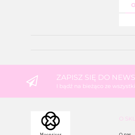
O
ZAPISZ SIĘ DO NEW
I bądź na bieżąco ze wszyst
O SK
O nas