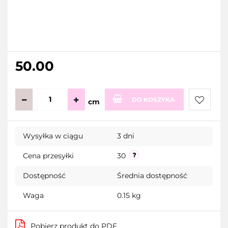
50.00
DO KOSZYKA
cm
Do
Wysyłka w ciągu
3 dni
przecho
Cena przesyłki
30
Dostępność
Średnia dostępność
Waga
0.15 kg
Pobierz produkt do PDF