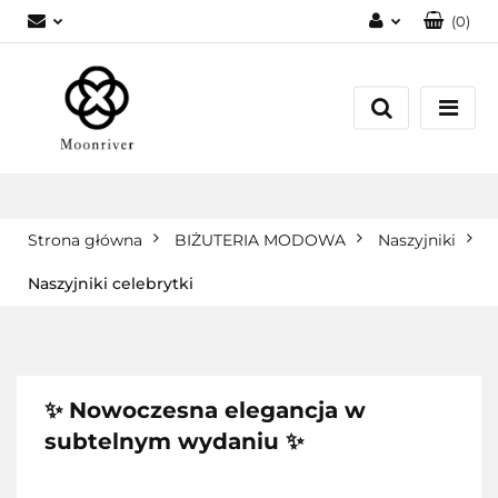
(
0
)
Zaloguj się
Zarejestruj się
Dodaj zgłoszenie
Strona główna
BIŻUTERIA MODOWA
Naszyjniki
Naszyjniki celebrytki
✨ Nowoczesna elegancja w
subtelnym wydaniu ✨