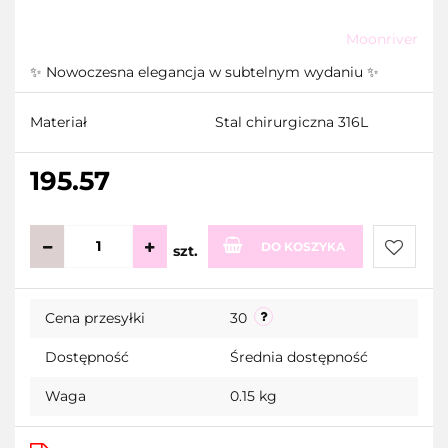
Moonriver
✨ Nowoczesna elegancja w subtelnym wydaniu ✨
Materiał
Stal chirurgiczna 316L
195.57
DO KOSZYKA
szt.
Do
Cena przesyłki
30
przecho
Dostępność
Średnia dostępność
Waga
0.15 kg