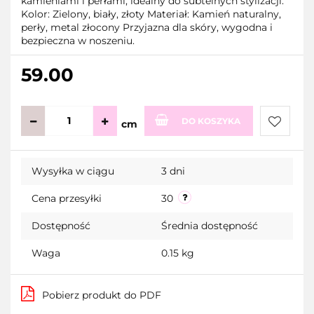
kamieniami i perłami, idealny do subtelnych stylizacji.
Kolor: Zielony, biały, złoty Materiał: Kamień naturalny,
perły, metal złocony Przyjazna dla skóry, wygodna i
bezpieczna w noszeniu.
59.00
DO KOSZYKA
cm
Do
Wysyłka w ciągu
3 dni
przecho
Cena przesyłki
30
Dostępność
Średnia dostępność
Waga
0.15 kg
Pobierz produkt do PDF