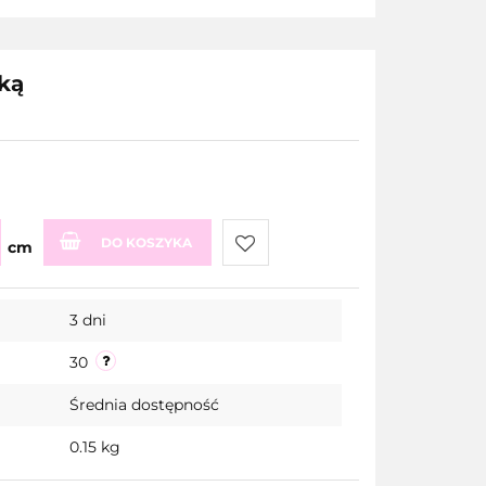
ką
DO KOSZYKA
cm
Do
3 dni
przechowalni
30
Średnia dostępność
0.15 kg