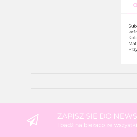
O
Sub
każd
Kolo
Mate
Przy
ZAPISZ SIĘ DO NEW
I bądź na bieżąco ze wszyst