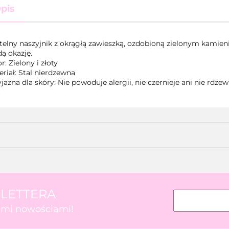
pis
telny naszyjnik z okrągłą zawieszką, ozdobioną zielonym kamie
ą okazję.
r: Zielony i złoty
riał: Stal nierdzewna
jazna dla skóry: Nie powoduje alergii, nie czernieje ani nie rdzew
SLETTERA
kimi nowościami!