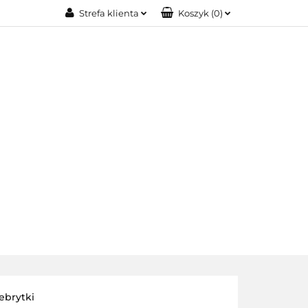
Strefa klienta
Koszyk
(
0
)
IA MODOWA
Zaloguj się
Zarejestruj się
Dodaj zgłoszenie
OŚCI
BIŻUTERIA XUPING
O NAS
lebrytki