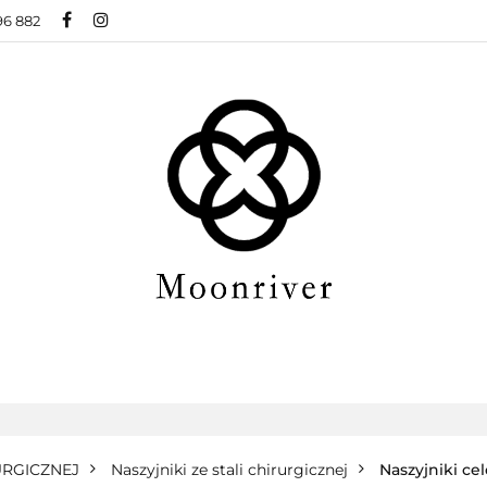
96 882
BIŻUTERIA ZE STALI CHIRURGICZNEJ
BIŻUTER
ŻUTERIA XUPING
O NAS
BLOG
 CHIRURGICZNEJ
BIŻUTERIA MODOWA
NOW
BLOG
URGICZNEJ
Naszyjniki ze stali chirurgicznej
Naszyjniki ce