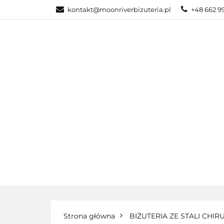
kontakt@moonriverbizuteria.pl
+48 662 9
KATEGORIE
NOWOŚCI
BI
KATEGORIE
BIŻUTERIA ZE STALI
Strona główna
BIŻUTERIA ZE STALI CHIR