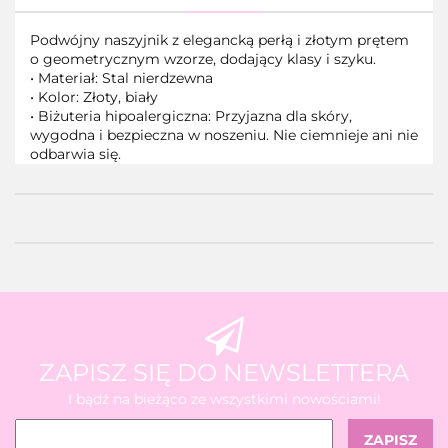
Podwójny naszyjnik z elegancką perłą i złotym prętem
o geometrycznym wzorze, dodający klasy i szyku.
•
Materiał: Stal nierdzewna
•
Kolor: Złoty, biały
•
Biżuteria hipoalergiczna: Przyjazna dla skóry,
wygodna i bezpieczna w noszeniu. Nie ciemnieje ani nie
odbarwia się.
ZAPISZ SIĘ DO NEWSLETTERA
I bądź na bieżąco ze wszystkimi nowościami!