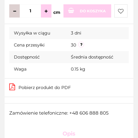
DO KOSZYKA
cm
Do
Wysyłka w ciągu
3 dni
przecho
Cena przesyłki
30
Dostępność
Średnia dostępność
Waga
0.15 kg
Pobierz produkt do PDF
Zamówienie telefoniczne: +48 606 888 805
Opis