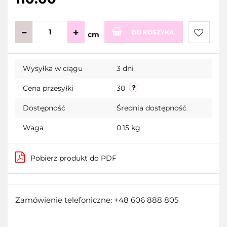
DO KOSZYKA
cm
Do
Wysyłka w ciągu
3 dni
przecho
Cena przesyłki
30
Dostępność
Średnia dostępność
Waga
0.15 kg
Pobierz produkt do PDF
Zamówienie telefoniczne: +48 606 888 805