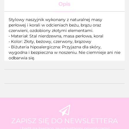
Opis
Stylowy naszyjnik wykonany z naturalnej masy
perłowej i korali w odcieniach beżu, brązu oraz
czerwieni, ozdobiony złotymi elementami.
•
Materiał: Stal nierdzewna, masa perłowa, koral
•
Kolor: Złoty, beżowy, czerwony, brązowy
•
Biżuteria hipoalergiczna: Przyjazna dla skóry,
wygodna i bezpieczna w noszeniu. Nie ciemnieje ani nie
odbarwia się.
ZAPISZ SIĘ DO NEWSLETTERA
I bądź na bieżąco ze wszystkimi nowościami!