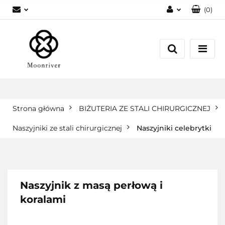
(
0
)
Zaloguj się
Zarejestruj się
Dodaj zgłoszenie
Strona główna
BIŻUTERIA ZE STALI CHIRURGICZNEJ
Naszyjniki ze stali chirurgicznej
Naszyjniki celebrytki
Naszyjnik z masą perłową i
koralami