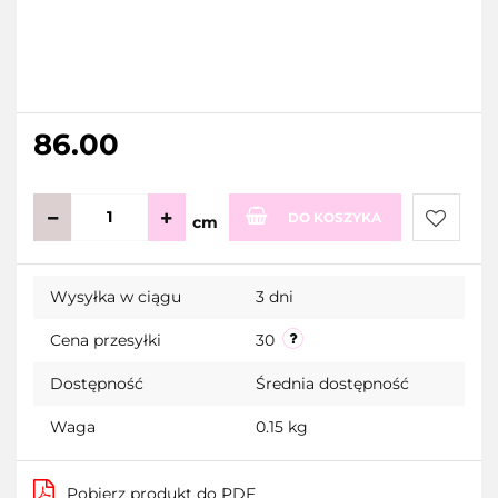
86.00
DO KOSZYKA
cm
Do
Wysyłka w ciągu
3 dni
przecho
Cena przesyłki
30
Dostępność
Średnia dostępność
Waga
0.15 kg
Pobierz produkt do PDF