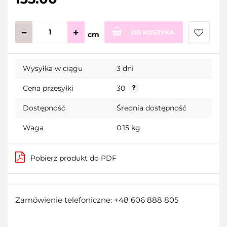
DO KOSZYKA
cm
Do
Wysyłka w ciągu
3 dni
przecho
Cena przesyłki
30
Dostępność
Średnia dostępność
Waga
0.15 kg
Pobierz produkt do PDF
Zamówienie telefoniczne: +48 606 888 805