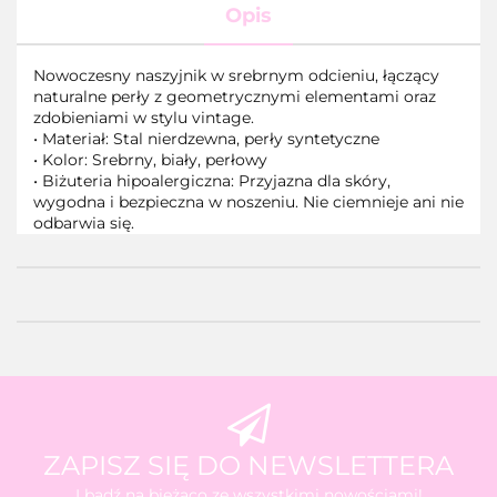
Opis
Nowoczesny naszyjnik w srebrnym odcieniu, łączący
naturalne perły z geometrycznymi elementami oraz
zdobieniami w stylu vintage.
•
Materiał: Stal nierdzewna, perły syntetyczne
•
Kolor: Srebrny, biały, perłowy
•
Biżuteria hipoalergiczna: Przyjazna dla skóry,
wygodna i bezpieczna w noszeniu. Nie ciemnieje ani nie
odbarwia się.
ZAPISZ SIĘ DO NEWSLETTERA
I bądź na bieżąco ze wszystkimi nowościami!