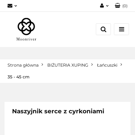
(
0
)
Zaloguj się
Zarejestruj się
Dodaj zgłoszenie
Strona główna
BIŻUTERIA XUPING
Łańcuszki
35 - 45 cm
Naszyjnik serce z cyrkoniami