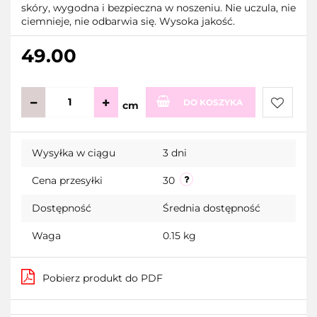
skóry, wygodna i bezpieczna w noszeniu. Nie uczula, nie
ciemnieje, nie odbarwia się. Wysoka jakość.
49.00
DO KOSZYKA
cm
Do
Wysyłka w ciągu
3 dni
przecho
Cena przesyłki
30
Dostępność
Średnia dostępność
Waga
0.15 kg
Pobierz produkt do PDF