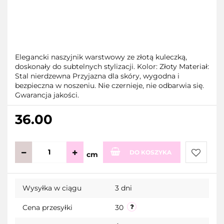
Elegancki naszyjnik warstwowy ze złotą kuleczką,
doskonały do subtelnych stylizacji. Kolor: Złoty Materiał:
Stal nierdzewna Przyjazna dla skóry, wygodna i
bezpieczna w noszeniu. Nie czernieje, nie odbarwia się.
Gwarancja jakości.
36.00
DO KOSZYKA
cm
Do
Wysyłka w ciągu
3 dni
przecho
Cena przesyłki
30