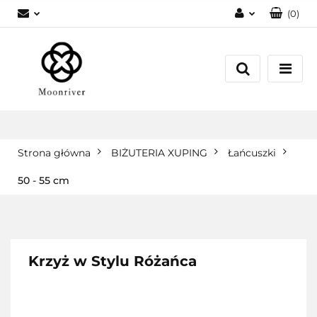
(
0
)
Zaloguj się
Zarejestruj się
Dodaj zgłoszenie
Strona główna
BIŻUTERIA XUPING
Łańcuszki
50 - 55 cm
Krzyż w Stylu Różańca