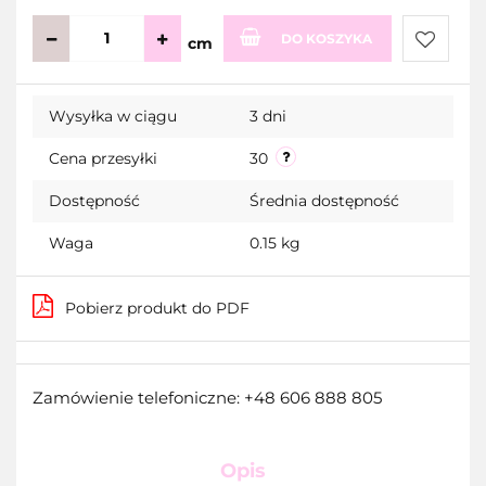
DO KOSZYKA
cm
Do
Wysyłka w ciągu
3 dni
przecho
Cena przesyłki
30
Dostępność
Średnia dostępność
Waga
0.15 kg
Pobierz produkt do PDF
Zamówienie telefoniczne: +48 606 888 805
Opis