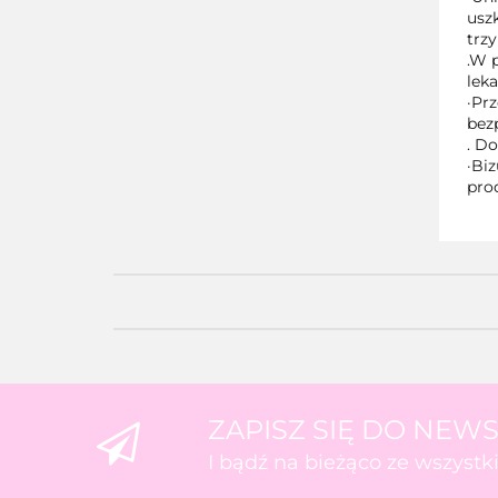
usz
trzy
.W p
lek
·Pr
bez
. Do
·Bi
pro
ZAPISZ SIĘ DO NEW
I bądź na bieżąco ze wszyst