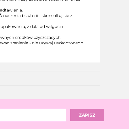
zadtawienia.
noszenia bizuterii i skonsultuj sie z
pakowaniu, z dala od wilgoci i
esywnych srodków czyszczacych.
owac zranienia - nie uzywaj uszkodzonego