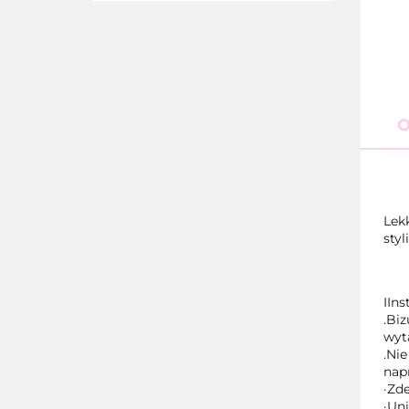
O
Lekk
styl
IIns
.Biz
wyt
.Ni
nap
·Zde
·Un