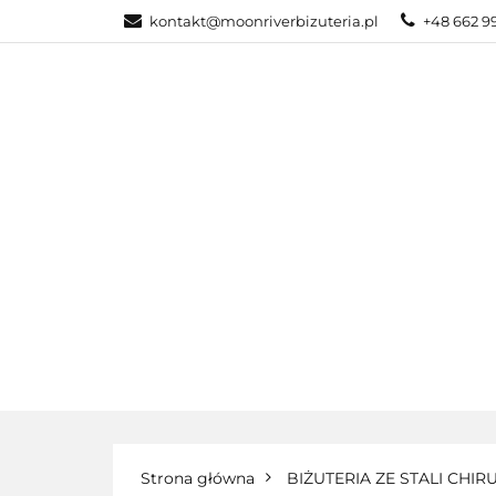
kontakt@moonriverbizuteria.pl
+48 662 9
KATEGORIE
NOWOŚCI
BI
KATEGORIE
BIŻUTERIA ZE STALI
Strona główna
BIŻUTERIA ZE STALI CHIR