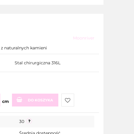
Moonriver
 z naturalnych kamieni
Stal chirurgiczna 316L
DO KOSZYKA
cm
Do
30
przechowalni
Średnia dostępność