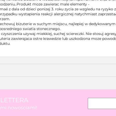
kodzeniu..Produkt moze zawierac male elementy -
maé z dala od dzieci ponizej 3. roku zycia ze wzgledu na ryzyko 
rzypadku wystapienia reakcji alergicznej natychmiast zaprzestaÃ 
arzem.
zechowuj bizuterie w suchym miejscu, najlepiej w dedykowanym o
posredniego swiatla stonecznego.
 czyszczenia uzywaj miekkiej, suchej sciereczki. Nie stosuj agr
zuteria zawierajaca ostre krawedzie lub uszkodzona moze powod
duktu.
SLETTERA
kimi nowościami!