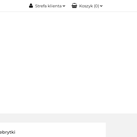
Strefa klienta
Koszyk
(
0
)
IA MODOWA
Zaloguj się
Zarejestruj się
Dodaj zgłoszenie
OŚCI
BIŻUTERIA XUPING
O NAS
lebrytki