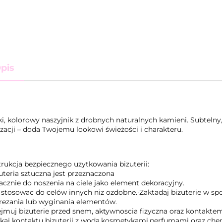
pis
i, kolorowy naszyjnik z drobnych naturalnych kamieni. Subtelny,
izacji – doda Twojemu lookowi świeżości i charakteru.
trukcja bezpiecznego uzytkowania bizuterii:
uteria sztuczna jest przeznaczona
acznie do noszenia na ciele jako element dekoracyjny.
e stosowac do celów innych niz ozdobne.·Zaktadaj bizuterie w sp
rezania lub wyginania elementów.
jmuj bizuterie przed snem, aktywnoscia fizyczna oraz kontaktem 
ikaj kontaktu bizuterii z woda,kosmetykami,perfumami oraz che