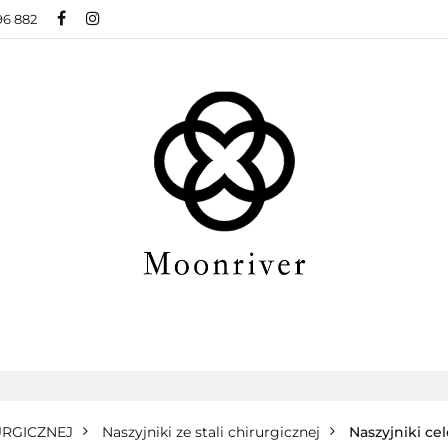
96 882
BIŻUTERIA ZE STALI CHIRURGICZNEJ
BIŻUTER
ŻUTERIA XUPING
O NAS
BLOG
 CHIRURGICZNEJ
BIŻUTERIA MODOWA
NOW
BLOG
URGICZNEJ
Naszyjniki ze stali chirurgicznej
Naszyjniki ce