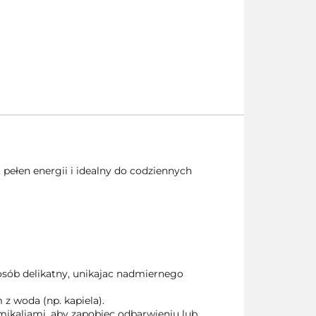
 pełen energii i idealny do codziennych
osób delikatny, unikajac nadmiernego
z woda (np. kapiela).
mikaliami, aby zapobiec odbarwieniu lub