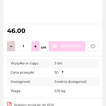
46.00
DO KOSZYKA
cm
Do
Wysyłka w ciągu
3 dni
przecho
Cena przesyłki
30
Dostępność
Średnia dostępność
Waga
0.15 kg
Pobierz produkt do PDF