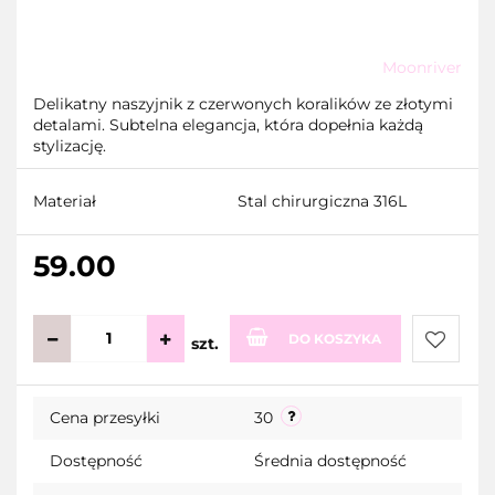
Moonriver
Delikatny naszyjnik z czerwonych koralików ze złotymi
detalami. Subtelna elegancja, która dopełnia każdą
stylizację.
Materiał
Stal chirurgiczna 316L
59.00
DO KOSZYKA
szt.
Do
Cena przesyłki
30
przecho
Dostępność
Średnia dostępność