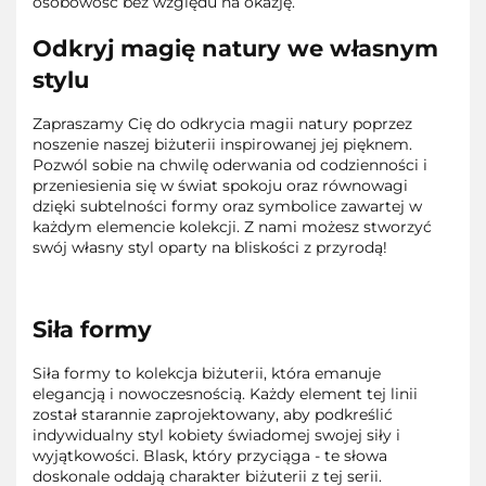
osobowość bez względu na okazję.
Odkryj magię natury we własnym
stylu
Zapraszamy Cię do odkrycia magii natury poprzez
noszenie naszej biżuterii inspirowanej jej pięknem.
Pozwól sobie na chwilę oderwania od codzienności i
przeniesienia się w świat spokoju oraz równowagi
dzięki subtelności formy oraz symbolice zawartej w
każdym elemencie kolekcji. Z nami możesz stworzyć
swój własny styl oparty na bliskości z przyrodą!
Siła formy
Siła formy to kolekcja biżuterii, która emanuje
elegancją i nowoczesnością. Każdy element tej linii
został starannie zaprojektowany, aby podkreślić
indywidualny styl kobiety świadomej swojej siły i
wyjątkowości. Blask, który przyciąga - te słowa
doskonale oddają charakter biżuterii z tej serii.