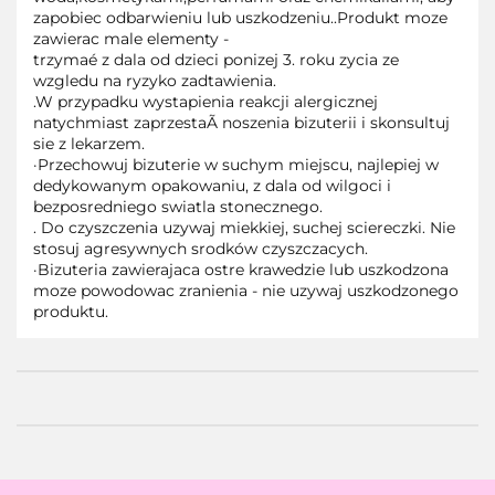
zapobiec odbarwieniu lub uszkodzeniu..Produkt moze
zawierac male elementy -
trzymaé z dala od dzieci ponizej 3. roku zycia ze
wzgledu na ryzyko zadtawienia.
.W przypadku wystapienia reakcji alergicznej
natychmiast zaprzestaÃ noszenia bizuterii i skonsultuj
sie z lekarzem.
·Przechowuj bizuterie w suchym miejscu, najlepiej w
dedykowanym opakowaniu, z dala od wilgoci i
bezposredniego swiatla stonecznego.
. Do czyszczenia uzywaj miekkiej, suchej sciereczki. Nie
stosuj agresywnych srodków czyszczacych.
·Bizuteria zawierajaca ostre krawedzie lub uszkodzona
moze powodowac zranienia - nie uzywaj uszkodzonego
produktu.