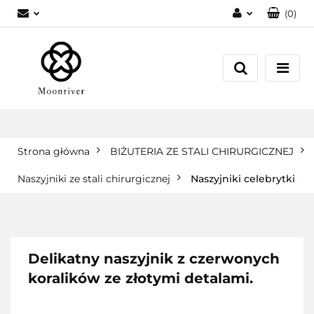
(
0
)
Zaloguj się
Zarejestruj się
Dodaj zgłoszenie
Strona główna
BIŻUTERIA ZE STALI CHIRURGICZNEJ
Naszyjniki ze stali chirurgicznej
Naszyjniki celebrytki
Delikatny naszyjnik z czerwonych
koralików ze złotymi detalami.