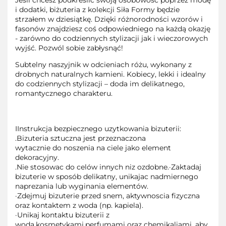
Jeśli chcesz podkreślić swoją osobowość poprzez modę
i dodatki, biżuteria z kolekcji Siła Formy będzie
strzałem w dziesiątkę. Dzięki różnorodności wzorów i
fasonów znajdziesz coś odpowiedniego na każdą okazję
- zarówno do codziennych stylizacji jak i wieczorowych
wyjść. Pozwól sobie zabłysnąć!
Subtelny naszyjnik w odcieniach różu, wykonany z
drobnych naturalnych kamieni. Kobiecy, lekki i idealny
do codziennych stylizacji – doda im delikatnego,
romantycznego charakteru.
IInstrukcja bezpiecznego uzytkowania bizuterii:
.Bizuteria sztuczna jest przeznaczona
wytacznie do noszenia na ciele jako element
dekoracyjny.
.Nie stosowac do celów innych niz ozdobne.·Zaktadaj
bizuterie w sposób delikatny, unikajac nadmiernego
naprezania lub wyginania elementów.
·Zdejmuj bizuterie przed snem, aktywnoscia fizyczna
oraz kontaktem z woda (np. kapiela).
·Unikaj kontaktu bizuterii z
woda,kosmetykami,perfumami oraz chemikaliami, aby