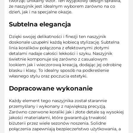
tworząc unikalny wzór. Ten wyjątkowy design sprawia,
że naszyjnik jest idealnym wyborem zarówno na co
dzień, jak i na specjalne okazje.
Subtelna elegancja
Dzięki swojej delikatności i finezji ten naszyjnik
doskonale uzupełni każdą kobiecą stylizację. Subtelna
linia koralików połączona z efektownymi złotymi
detalami nadaje całości lekkości i szyku. Naszyjnik
świetnie komponuje się zarówno z casualowym
lookiem jak i wieczorową kreacją, dodając jej odrobinę
blasku i klasy. To idealny sposób na podkreślenie
własnego stylu oraz poczucia estetyki.
Dopracowane wykonanie
Każdy element tego naszyjnika został starannie
przemyślany i wykonany z największą precyzją.
Zarówno czerwone koraliki jak i złote detale są wysokiej
jakości materiałami, które gwarantują trwałość
biżuterii przez wiele sezonów noszenia. Solidne
połączenia zapewniają bezpieczeństwo użytkowania, a