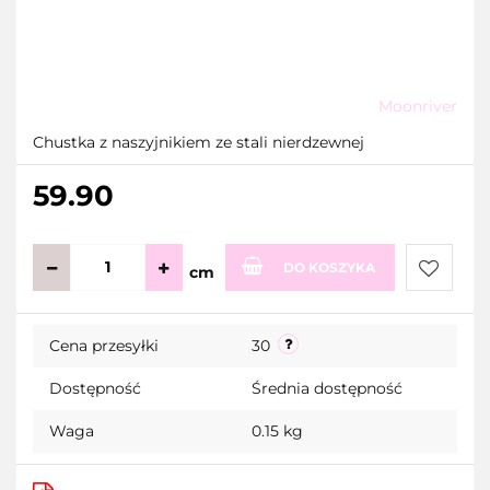
Moonriver
Chustka z naszyjnikiem ze stali nierdzewnej
59.90
DO KOSZYKA
cm
Do
Cena przesyłki
30
przecho
Dostępność
Średnia dostępność
Waga
0.15 kg