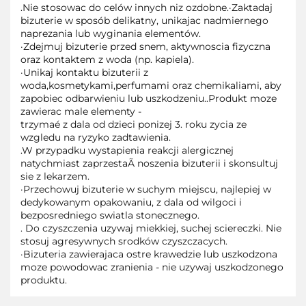
.Nie stosowac do celów innych niz ozdobne.·Zaktadaj
bizuterie w sposób delikatny, unikajac nadmiernego
naprezania lub wyginania elementów.
·Zdejmuj bizuterie przed snem, aktywnoscia fizyczna
oraz kontaktem z woda (np. kapiela).
·Unikaj kontaktu bizuterii z
woda,kosmetykami,perfumami oraz chemikaliami, aby
zapobiec odbarwieniu lub uszkodzeniu..Produkt moze
zawierac male elementy -
trzymaé z dala od dzieci ponizej 3. roku zycia ze
wzgledu na ryzyko zadtawienia.
.W przypadku wystapienia reakcji alergicznej
natychmiast zaprzestaÃ noszenia bizuterii i skonsultuj
sie z lekarzem.
·Przechowuj bizuterie w suchym miejscu, najlepiej w
dedykowanym opakowaniu, z dala od wilgoci i
bezposredniego swiatla stonecznego.
. Do czyszczenia uzywaj miekkiej, suchej sciereczki. Nie
stosuj agresywnych srodków czyszczacych.
·Bizuteria zawierajaca ostre krawedzie lub uszkodzona
moze powodowac zranienia - nie uzywaj uszkodzonego
produktu.