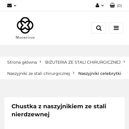
(
0
)
Zaloguj się
Zarejestruj się
Dodaj zgłoszenie
Strona główna
BIŻUTERIA ZE STALI CHIRURGICZNEJ
Naszyjniki ze stali chirurgicznej
Naszyjniki celebrytki
Chustka z naszyjnikiem ze stali
nierdzewnej