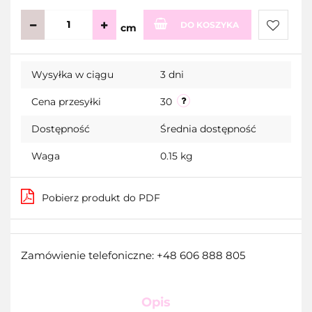
DO KOSZYKA
cm
Do
Wysyłka w ciągu
3 dni
przecho
Cena przesyłki
30
Dostępność
Średnia dostępność
Waga
0.15 kg
Pobierz produkt do PDF
Zamówienie telefoniczne: +48 606 888 805
Opis