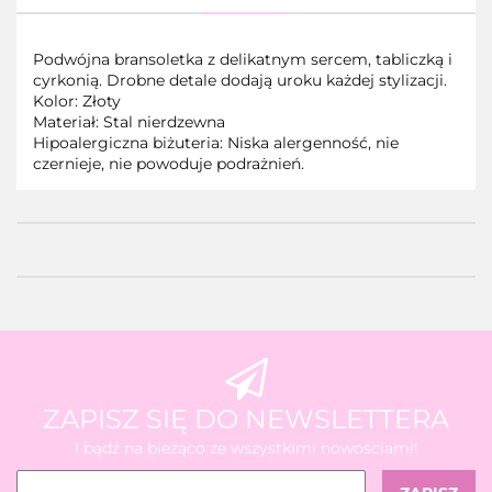
Podwójna bransoletka z delikatnym sercem, tabliczką i
cyrkonią. Drobne detale dodają uroku każdej stylizacji.
Kolor: Złoty
Materiał: Stal nierdzewna
Hipoalergiczna biżuteria: Niska alergenność, nie
czernieje, nie powoduje podrażnień.
ZAPISZ SIĘ DO NEWSLETTERA
I bądź na bieżąco ze wszystkimi nowościami!