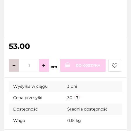
53.00
DO KOSZYKA
cm
Do
Wysyłka w ciągu
3 dni
przecho
Cena przesyłki
30
Dostępność
Średnia dostępność
Waga
0.15 kg