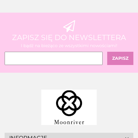
ZAPISZ SIĘ DO NEWSLETTERA
I bądź na bieżąco ze wszystkimi nowościami!