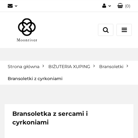
(
0
)
Zaloguj się
Zarejestruj się
Dodaj zgłoszenie
Strona główna
BIŻUTERIA XUPING
Bransoletki
Bransoletki z cyrkoniami
Bransoletka z sercami i
cyrkoniami