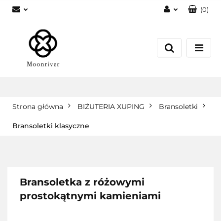
(
0
)
Zaloguj się
Zarejestruj się
Dodaj zgłoszenie
Strona główna
BIŻUTERIA XUPING
Bransoletki
Bransoletki klasyczne
Bransoletka z różowymi
prostokątnymi kamieniami