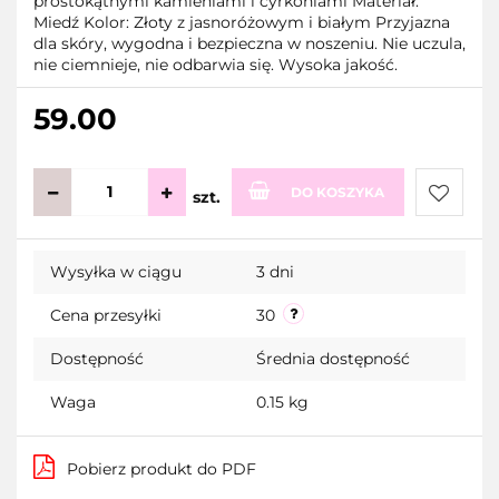
prostokątnymi kamieniami i cyrkoniami Materiał:
Miedź Kolor: Złoty z jasnoróżowym i białym Przyjazna
dla skóry, wygodna i bezpieczna w noszeniu. Nie uczula,
nie ciemnieje, nie odbarwia się. Wysoka jakość.
59.00
DO KOSZYKA
szt.
Do
Wysyłka w ciągu
3 dni
przecho
Cena przesyłki
30
Dostępność
Średnia dostępność
Waga
0.15 kg
Pobierz produkt do PDF