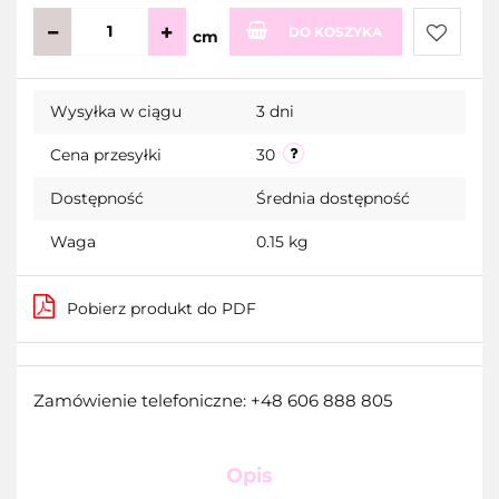
DO KOSZYKA
cm
Do
Wysyłka w ciągu
3 dni
przecho
Cena przesyłki
30
Dostępność
Średnia dostępność
Waga
0.15 kg
Pobierz produkt do PDF
Zamówienie telefoniczne: +48 606 888 805
Opis