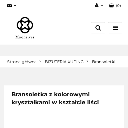
(
0
)
Zaloguj się
Zarejestruj się
Dodaj zgłoszenie
Strona główna
BIŻUTERIA XUPING
Bransoletki
Bransoletka z kolorowymi
kryształkami w kształcie liści