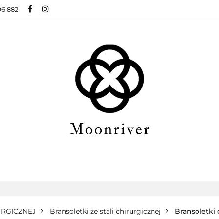
96 882
BIŻUTERIA ZE STALI CHIRURGICZNEJ
BIŻUTER
ŻUTERIA XUPING
O NAS
BLOG
 CHIRURGICZNEJ
BIŻUTERIA MODOWA
NOW
BLOG
URGICZNEJ
Bransoletki ze stali chirurgicznej
Bransoletki 