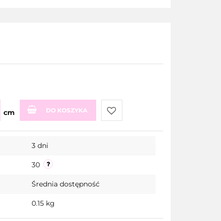
DO KOSZYKA
cm
Do
3 dni
przechowalni
30
Średnia dostępność
0.15 kg