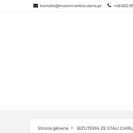
kontakt@moonriverbizuteria.pl
+48 662 9
KATEGORIE
NOWOŚCI
BI
KATEGORIE
BIŻUTERIA ZE STALI
Strona główna
BIŻUTERIA ZE STALI CHIR