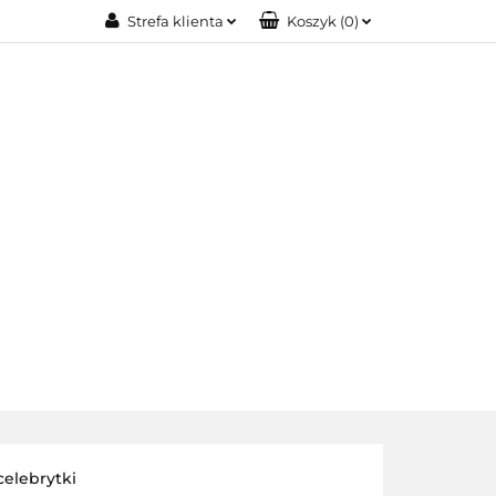
Strefa klienta
Koszyk
(
0
)
IA MODOWA
Zaloguj się
Zarejestruj się
Dodaj zgłoszenie
OŚCI
BIŻUTERIA XUPING
O NAS
celebrytki