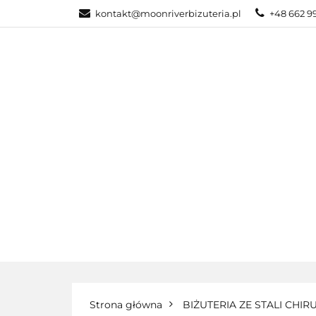
kontakt@moonriverbizuteria.pl
+48 662 9
KATEGORIE
NOWOŚCI
BI
KATEGORIE
BIŻUTERIA ZE STALI
Strona główna
BIŻUTERIA ZE STALI CHIR