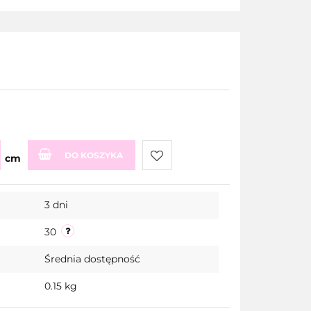
DO KOSZYKA
cm
Do
3 dni
przechowalni
30
Średnia dostępność
0.15 kg