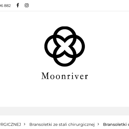
96 882
BIŻUTERIA ZE STALI CHIRURGICZNEJ
BIŻUTER
ŻUTERIA XUPING
O NAS
BLOG
 CHIRURGICZNEJ
BIŻUTERIA MODOWA
NOW
BLOG
URGICZNEJ
Bransoletki ze stali chirurgicznej
Bransoletki 