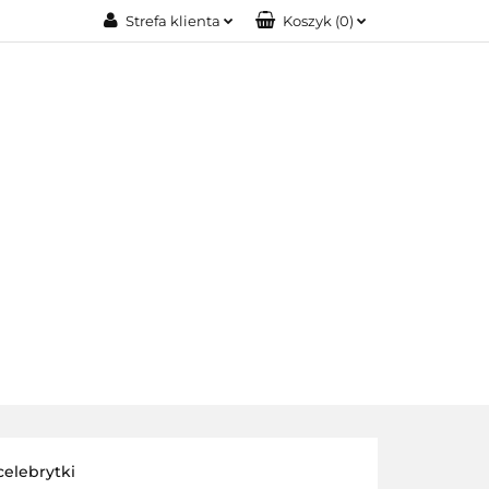
Strefa klienta
Koszyk
(
0
)
IA MODOWA
Zaloguj się
Zarejestruj się
Dodaj zgłoszenie
OŚCI
BIŻUTERIA XUPING
O NAS
celebrytki