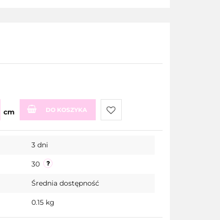
DO KOSZYKA
cm
Do
3 dni
przechowalni
30
Średnia dostępność
0.15 kg