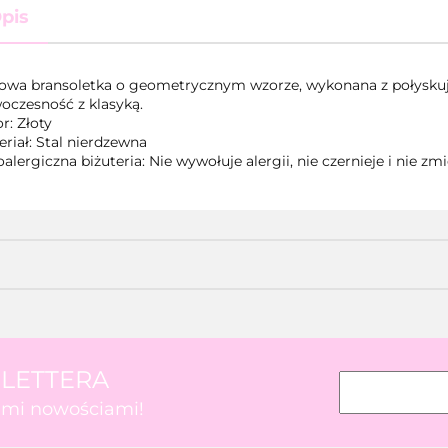
pis
lowa bransoletka o geometrycznym wzorze, wykonana z połyskuj
oczesność z klasyką.
r: Złoty
riał: Stal nierdzewna
alergiczna biżuteria: Nie wywołuje alergii, nie czernieje i nie zm
SLETTERA
kimi nowościami!