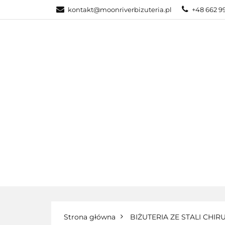
kontakt@moonriverbizuteria.pl
+48 662 9
KATEGORIE
NOWOŚCI
BI
KATEGORIE
BIŻUTERIA ZE STALI
Strona główna
BIŻUTERIA ZE STALI CHIR