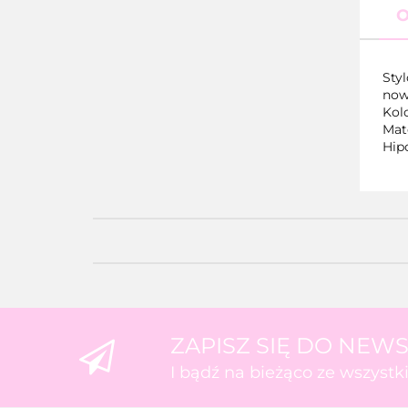
O
Sty
now
Kolo
Mate
Hipo
ZAPISZ SIĘ DO NEW
I bądź na bieżąco ze wszyst