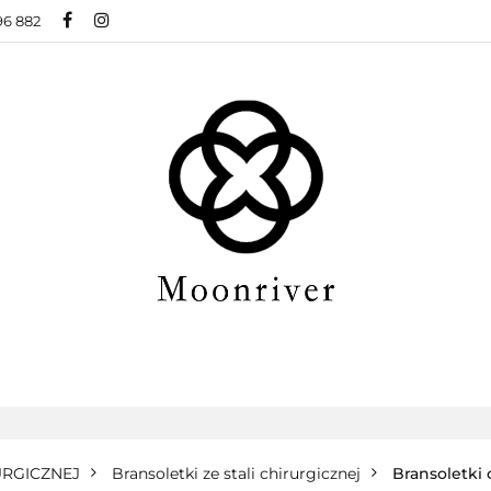
96 882
BIŻUTERIA ZE STALI CHIRURGICZNEJ
BIŻUTER
ŻUTERIA XUPING
O NAS
BLOG
 CHIRURGICZNEJ
BIŻUTERIA MODOWA
NOW
BLOG
URGICZNEJ
Bransoletki ze stali chirurgicznej
Bransoletki 